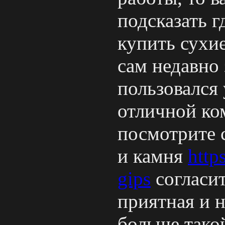
подсказать г
купить сухи
сам недавно 
пользовался
отличной ко
посмотрите 
и камня
http
gips
согласит
приятная и 
больше такой