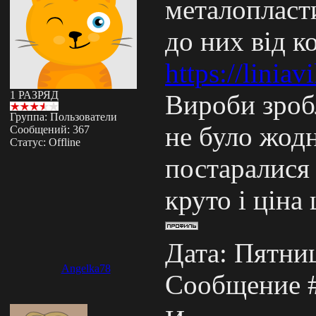
металопласти
до них від к
https://linia
1 РАЗРЯД
Вироби зробл
Группа: Пользователи
не було жод
Сообщений:
367
Статус:
Offline
постаралися 
круто і ціна
Дата: Пятниц
Angelka78
Сообщение 