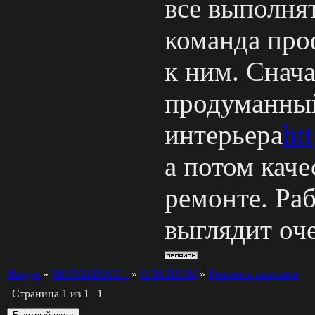
все выполнят
команда про
к ним. Снач
продуманный
интерьера
ht
а потом каче
ремонте. Ра
выглядит оч
Форум
»
МОТОКРОСС :
»
О РАЗНОМ
»
Ремонт в квартире
Страница
1
из
1
1